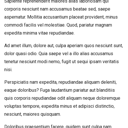
Sapiente reprehenderit maiores alias laboriosam qui
corporis nesciunt nam accusamus beatae sed, saepe
aspernatur. Mollitia accusantium placeat provident, minus
commodi facilis vel molestiae. Quod, pariatur magnam
expedita minima vitae repudiandae.
Ad amet illum, dolore aut, culpa aperiam quos nesciunt sunt,
dolor quasi odio. Quia saepe vel a illo alias accusamus
tenetur nesciunt modi nemo, fugit ut sequi ipsam veritatis
nisi.
Perspiciatis nam expedita, repudiandae aliquam deleniti,
eaque doloribus? Fuga laudantium pariatur aut blanditiis
quis corporis repudiandae odit aliquam neque doloremque
voluptas tempore, expedita minus et adipisci distinctio,
nesciunt, maiores quisquam.
Doloribus praesentium facere, quidem sunt culpa nam